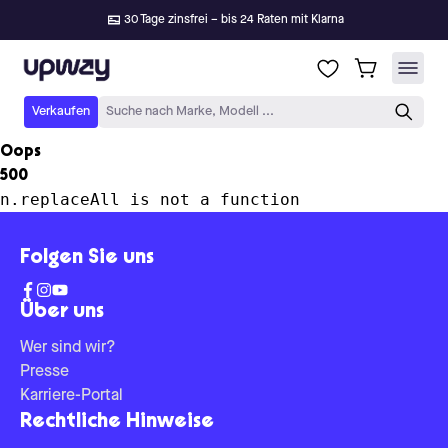
30 Tage zinsfrei – bis 24 Raten mit Klarna
Upway
Verkaufen
Suche nach Marke, Modell ...
Oops
500
n.replaceAll is not a function
Folgen Sie uns
Über uns
Wer sind wir?
Presse
Karriere-Portal
Rechtliche Hinweise