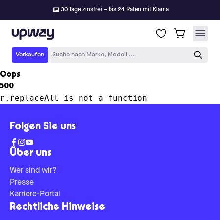
30 Tage zinsfrei – bis 24 Raten mit Klarna
Upway
Verkaufen
Suche nach Marke, Modell ...
Oops
500
r.replaceAll is not a function
Folgen Sie uns
Über uns
Wer sind wir?
Presse
Karriere-Portal
Rechtliche Hinweise