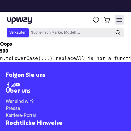
Upway
Verkaufen
Suche nach Marke, Modell ...
Oops
500
n.toLowerCase(...).replaceAll is not a funct
Folgen Sie uns
Über uns
Wer sind wir?
Presse
Karriere-Portal
Rechtliche Hinweise