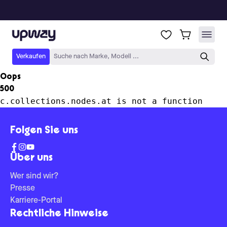
Upway
Verkaufen
Suche nach Marke, Modell ...
Oops
500
c.collections.nodes.at is not a function
Folgen Sie uns
Über uns
Wer sind wir?
Presse
Karriere-Portal
Rechtliche Hinweise