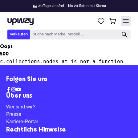
30 Tage zinsfrei – bis 24 Raten mit Klarna
Upway
Verkaufen
Suche nach Marke, Modell ...
Oops
500
c.collections.nodes.at is not a function
Folgen Sie uns
Über uns
Wer sind wir?
Presse
Karriere-Portal
Rechtliche Hinweise