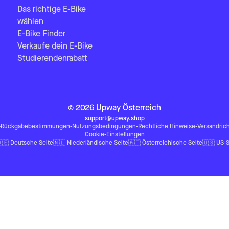
Das richtige E-Bike
wählen
E-Bike Finder
Verkaufe dein E-Bike
Studierendenrabatt
©
2026
Upway
Österreich
support@upway.shop
-
Rückgabebestimmungen
-
Nutzungsbedingungen
-
Rechtliche Hinweise
-
Versandrich
Cookie-Einstellungen
🇪
Deutsche Seite
🇳🇱
Niederländische Seite
🇦🇹
Österreichische Seite
🇺🇸
US-S