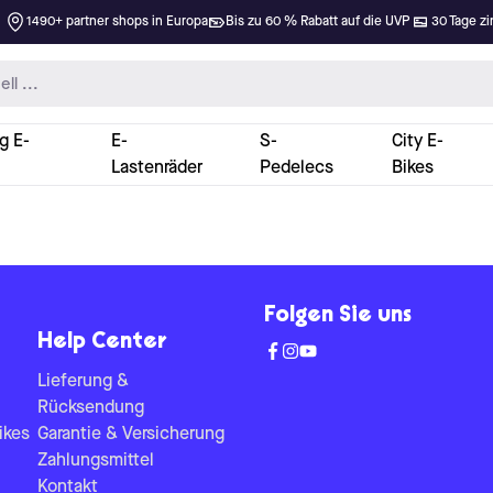
1490+ partner shops in Europa
Bis zu 60 % Rabatt auf die UVP
30 Tage zi
g E-
E-
S-
City E-
Lastenräder
Pedelecs
Bikes
Folgen Sie uns
Help Center
Lieferung &
Rücksendung
ikes
Garantie & Versicherung
Zahlungsmittel
Kontakt