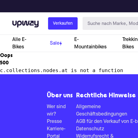
Upway
Verkaufen
Alle E-
E-
Trekkin
Sale
Bikes
Mountainbikes
Bikes
Oops
500
c.collections.nodes.at is not a function
Über uns
Rechtliche Hinweise
Wer sind
Allgemeine
wir?
Geschäftsbedingungen
Presse
AGB für den Verkauf von E-b
Karriere-
Datenschutz
Portal
Widerrufsrecht &