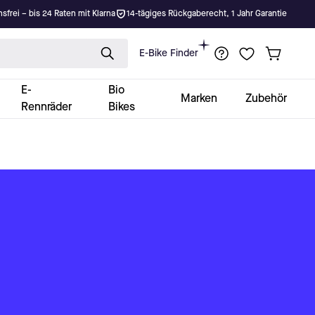
nsfrei – bis 24 Raten mit Klarna
14-tägiges Rückgaberecht, 1 Jahr Garantie
E-Bike Finder
E-
Bio
Marken
Zubehör
Rennräder
Bikes