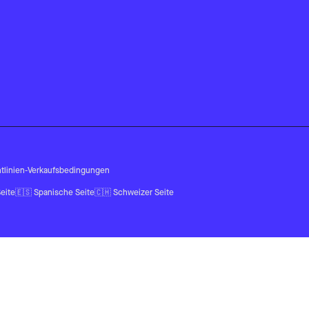
tlinien
-
Verkaufsbedingungen
eite
🇪🇸
Spanische Seite
🇨🇭
Schweizer Seite