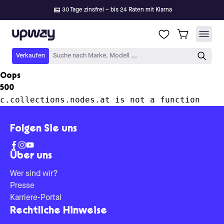
30 Tage zinsfrei – bis 24 Raten mit Klarna
Upway
Verkaufen
Suche nach Marke, Modell ...
Oops
500
c.collections.nodes.at is not a function
Folgen Sie uns
Über uns
Wer sind wir?
Presse
Karriere-Portal
Rechtliche Hinweise