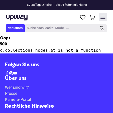
30 Tage zinsfrei – bis 24 Raten mit Klarna
Upway
Verkaufen
Suche nach Marke, Modell ...
Oops
500
c.collections.nodes.at is not a function
Folgen Sie uns
Über uns
Wer sind wir?
Presse
Karriere-Portal
Rechtliche Hinweise