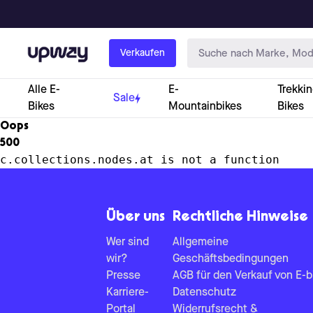
Upway
Verkaufen
Alle E-
E-
Trekkin
Sale
Bikes
Mountainbikes
Bikes
Oops
500
c.collections.nodes.at is not a function
Über uns
Rechtliche Hinweise
Wer sind
Allgemeine
wir?
Geschäftsbedingungen
Presse
AGB für den Verkauf von E-b
Karriere-
Datenschutz
Portal
Widerrufsrecht &