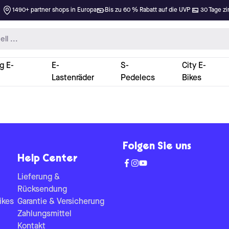
1490+ partner shops in Europa
Bis zu 60 % Rabatt auf die UVP
30 Tage zi
g E-
E-
S-
City E-
Lastenräder
Pedelecs
Bikes
Folgen Sie uns
Help Center
Lieferung &
Rücksendung
ikes
Garantie & Versicherung
Zahlungsmittel
Kontakt