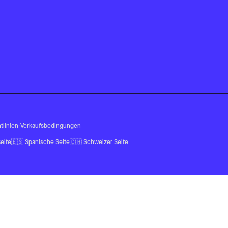
tlinien
-
Verkaufsbedingungen
eite
🇪🇸
Spanische Seite
🇨🇭
Schweizer Seite