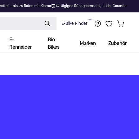
nsfrei – bis 24 Raten mit Klarna
14-tägiges Rückgaberecht, 1 Jahr Garantie
E-Bike Finder
E-
Bio
Marken
Zubehör
Rennräder
Bikes