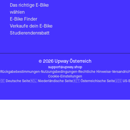
Das richtige E-Bike
wählen
E-Bike Finder
Verkaufe dein E-Bike
Studierendenrabatt
©
2026
Upway
Österreich
support@upway.shop
-
Rückgabebestimmungen
-
Nutzungsbedingungen
-
Rechtliche Hinweise
-
Versandrich
Cookie-Einstellungen
🇪
Deutsche Seite
🇳🇱
Niederländische Seite
🇦🇹
Österreichische Seite
🇺🇸
US-S