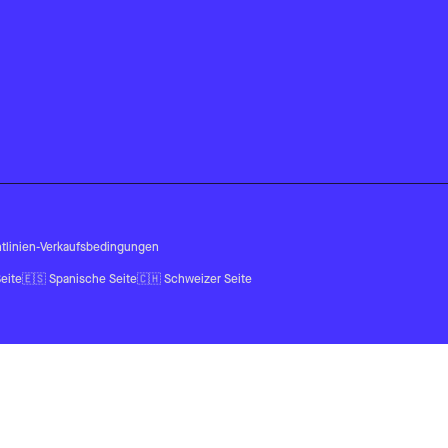
tlinien
-
Verkaufsbedingungen
eite
🇪🇸
Spanische Seite
🇨🇭
Schweizer Seite