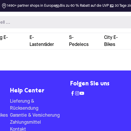
1490+ partner shops in Europa
Bis zu 60 % Rabatt auf die UVP
30 Tage zi
g E-
E-
S-
City E-
Lastenräder
Pedelecs
Bikes
Folgen Sie uns
Help Center
Lieferung &
Rücksendung
ikes
Garantie & Versicherung
Zahlungsmittel
Kontakt