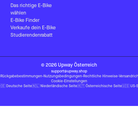
Das richtige E-Bike
wählen
E-Bike Finder
Verkaufe dein E-Bike
Studierendenrabatt
©
2026
Upway
Österreich
support@upway.shop
-
Rückgabebestimmungen
-
Nutzungsbedingungen
-
Rechtliche Hinweise
-
Versandrich
Cookie-Einstellungen
🇪
Deutsche Seite
🇳🇱
Niederländische Seite
🇦🇹
Österreichische Seite
🇺🇸
US-S