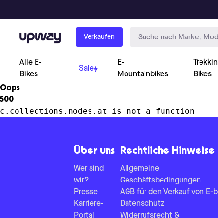
Upway
Verkaufen
Alle E-
E-
Trekkin
Sale
Bikes
Mountainbikes
Bikes
Oops
500
c.collections.nodes.at is not a function
Über uns
Rechtliche Hinweise
Wer sind
Allgemeine
wir?
Geschäftsbedingungen
Presse
AGB für den Verkauf von E-b
Karriere-
Datenschutz
Portal
Widerrufsrecht &