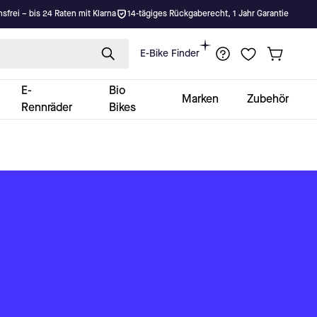
nsfrei – bis 24 Raten mit Klarna
14-tägiges Rückgaberecht, 1 Jahr Garantie
E-Bike Finder
E-
Bio
Marken
Zubehör
Rennräder
Bikes