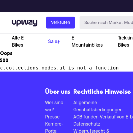
Upway
Verkaufen
Alle E-
E-
Trekkin
Sale
Bikes
Mountainbikes
Bikes
Oops
500
c.collections.nodes.at is not a function
Über uns
Rechtliche Hinweise
Wer sind
Allgemeine
wir?
Geschäftsbedingungen
Presse
AGB für den Verkauf von E-b
Karriere-
Datenschutz
Portal
Widerrufsrecht &