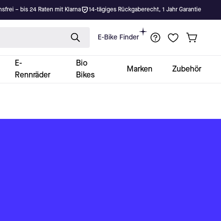
nsfrei – bis 24 Raten mit Klarna
14-tägiges Rückgaberecht, 1 Jahr Garantie
E-Bike Finder
E-
Bio
Marken
Zubehör
Rennräder
Bikes