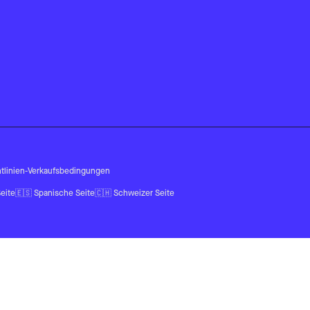
tlinien
-
Verkaufsbedingungen
eite
🇪🇸
Spanische Seite
🇨🇭
Schweizer Seite