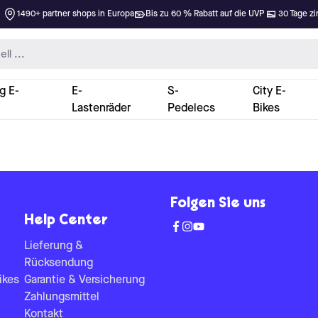
1490+ partner shops in Europa
Bis zu 60 % Rabatt auf die UVP
30 Tage zi
g E-
E-
S-
City E-
Lastenräder
Pedelecs
Bikes
Folgen Sie uns
Help Center
Lieferung &
Rücksendung
ikes
Garantie & Versicherung
Zahlungsmittel
Kontakt