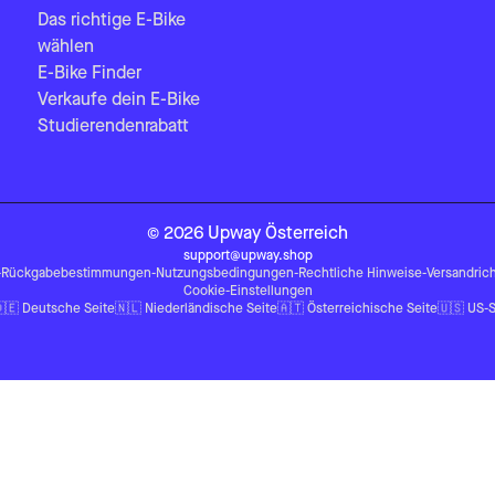
Das richtige E-Bike
wählen
E-Bike Finder
Verkaufe dein E-Bike
Studierendenrabatt
©
2026
Upway
Österreich
support@upway.shop
-
Rückgabebestimmungen
-
Nutzungsbedingungen
-
Rechtliche Hinweise
-
Versandrich
Cookie-Einstellungen
🇪
Deutsche Seite
🇳🇱
Niederländische Seite
🇦🇹
Österreichische Seite
🇺🇸
US-S