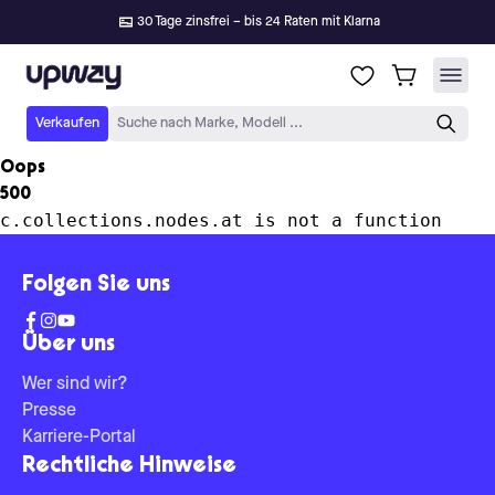
30 Tage zinsfrei – bis 24 Raten mit Klarna
Upway
Verkaufen
Suche nach Marke, Modell ...
Oops
500
c.collections.nodes.at is not a function
Folgen Sie uns
Über uns
Wer sind wir?
Presse
Karriere-Portal
Rechtliche Hinweise