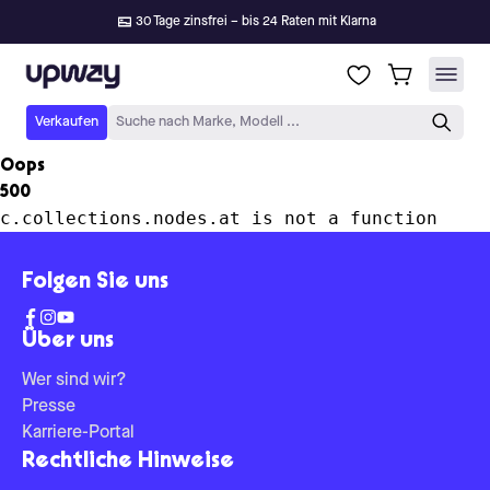
30 Tage zinsfrei – bis 24 Raten mit Klarna
Upway
Verkaufen
Suche nach Marke, Modell ...
Oops
500
c.collections.nodes.at is not a function
Folgen Sie uns
Über uns
Wer sind wir?
Presse
Karriere-Portal
Rechtliche Hinweise