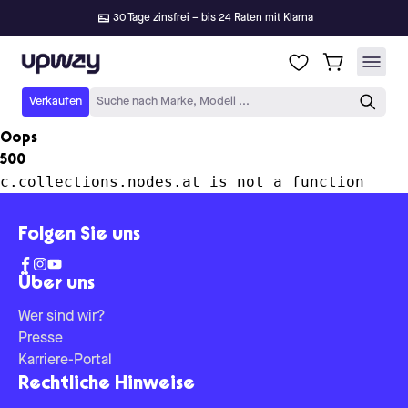
30 Tage zinsfrei – bis 24 Raten mit Klarna
Upway
Verkaufen
Suche nach Marke, Modell ...
Oops
500
c.collections.nodes.at is not a function
Folgen Sie uns
Über uns
Wer sind wir?
Presse
Karriere-Portal
Rechtliche Hinweise