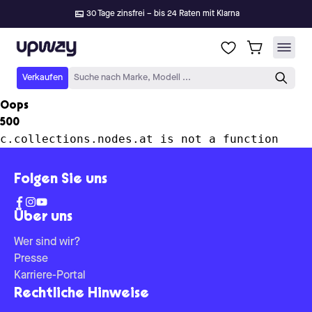
30 Tage zinsfrei – bis 24 Raten mit Klarna
Upway
Verkaufen
Suche nach Marke, Modell ...
Oops
500
c.collections.nodes.at is not a function
Folgen Sie uns
Über uns
Wer sind wir?
Presse
Karriere-Portal
Rechtliche Hinweise