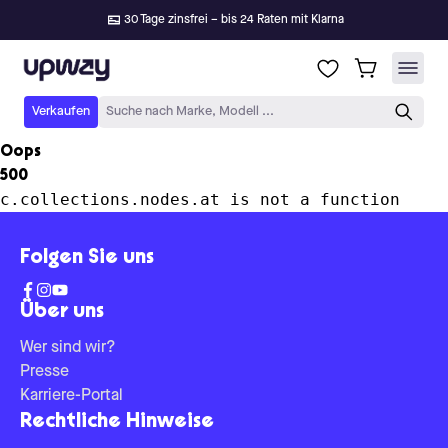
30 Tage zinsfrei – bis 24 Raten mit Klarna
Upway
Verkaufen
Suche nach Marke, Modell ...
Oops
500
c.collections.nodes.at is not a function
Folgen Sie uns
Über uns
Wer sind wir?
Presse
Karriere-Portal
Rechtliche Hinweise