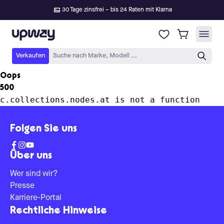
30 Tage zinsfrei – bis 24 Raten mit Klarna
Upway
Verkaufen
Suche nach Marke, Modell ...
Oops
500
c.collections.nodes.at is not a function
Folgen Sie uns
Über uns
Wer sind wir?
Presse
Karriere-Portal
Rechtliche Hinweise