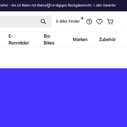
nsfrei – bis 24 Raten mit Klarna
14-tägiges Rückgaberecht, 1 Jahr Garantie
E-Bike Finder
E-
Bio
Marken
Zubehör
Rennräder
Bikes