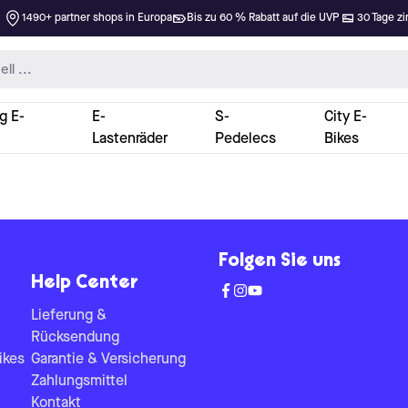
1490+ partner shops in Europa
Bis zu 60 % Rabatt auf die UVP
30 Tage zi
g E-
E-
S-
City E-
Lastenräder
Pedelecs
Bikes
Folgen Sie uns
Help Center
Lieferung &
Rücksendung
ikes
Garantie & Versicherung
Zahlungsmittel
Kontakt