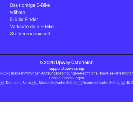
Das richtige E-Bike
wählen
E-Bike Finder
Verkaufe dein E-Bike
Studierendenrabatt
©
2026
Upway
Österreich
support@upway.shop
-
Rückgabebestimmungen
-
Nutzungsbedingungen
-
Rechtliche Hinweise
-
Versandrich
Cookie-Einstellungen
🇪
Deutsche Seite
🇳🇱
Niederländische Seite
🇦🇹
Österreichische Seite
🇺🇸
US-S