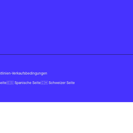
tlinien
-
Verkaufsbedingungen
eite
🇪🇸
Spanische Seite
🇨🇭
Schweizer Seite