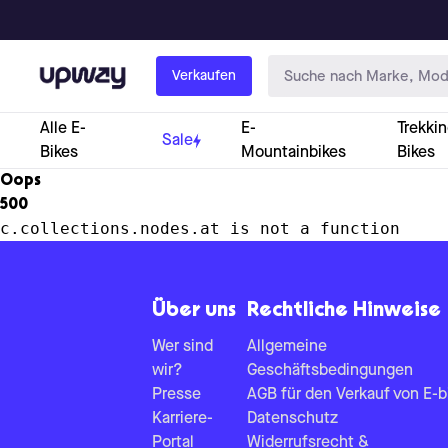
Upway
Verkaufen
Alle E-
E-
Trekkin
Sale
Bikes
Mountainbikes
Bikes
Oops
500
c.collections.nodes.at is not a function
Über uns
Rechtliche Hinweise
Wer sind
Allgemeine
wir?
Geschäftsbedingungen
Presse
AGB für den Verkauf von E-b
Karriere-
Datenschutz
Portal
Widerrufsrecht &