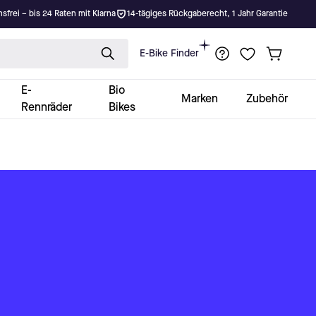
nsfrei – bis 24 Raten mit Klarna
14-tägiges Rückgaberecht, 1 Jahr Garantie
E-Bike Finder
E-
Bio
Marken
Zubehör
Rennräder
Bikes