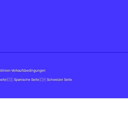
tlinien
-
Verkaufsbedingungen
eite
🇪🇸
Spanische Seite
🇨🇭
Schweizer Seite