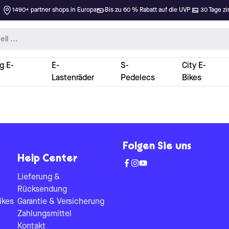
1490+ partner shops in Europa
Bis zu 60 % Rabatt auf die UVP
30 Tage zi
g E-
E-
S-
City E-
Lastenräder
Pedelecs
Bikes
Folgen Sie uns
Help Center
Lieferung &
Rücksendung
ikes
Garantie & Versicherung
Zahlungsmittel
Kontakt