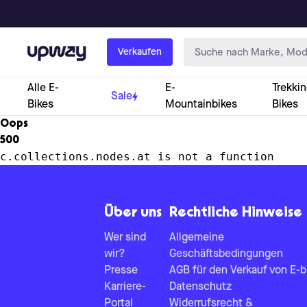
Upway
Verkaufen
Alle E-
E-
Trekkin
Sale
Bikes
Mountainbikes
Bikes
Oops
500
c.collections.nodes.at is not a function
Über uns
Rechtliche Hinweise
Wer sind
Allgemeine
wir?
Geschäftsbedingungen
Presse
AGB für den Verkauf von E-b
Karriere-
Datenschutz
Portal
Widerrufsrecht &