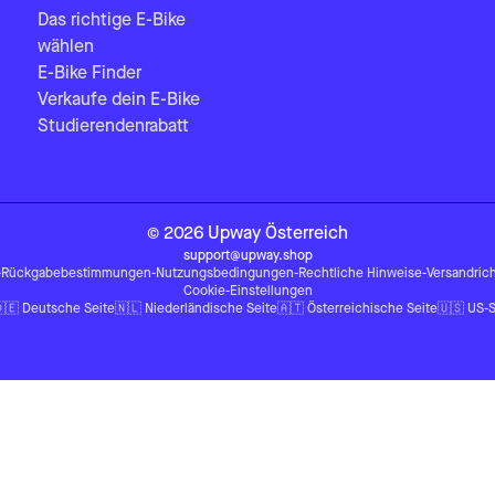
Das richtige E-Bike
wählen
E-Bike Finder
Verkaufe dein E-Bike
Studierendenrabatt
©
2026
Upway
Österreich
support@upway.shop
-
Rückgabebestimmungen
-
Nutzungsbedingungen
-
Rechtliche Hinweise
-
Versandrich
Cookie-Einstellungen
🇪
Deutsche Seite
🇳🇱
Niederländische Seite
🇦🇹
Österreichische Seite
🇺🇸
US-S