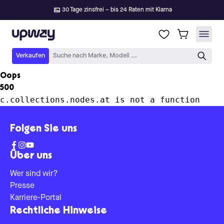
30 Tage zinsfrei – bis 24 Raten mit Klarna
Upway
Verkaufen
Suche nach Marke, Modell ...
Oops
500
c.collections.nodes.at is not a function
Folgen Sie uns
Über uns
Wer sind wir?
Presse
Karriere-Portal
Rechtliche Hinweise