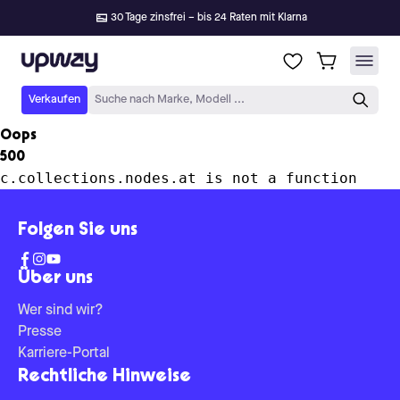
30 Tage zinsfrei – bis 24 Raten mit Klarna
Upway
Verkaufen
Suche nach Marke, Modell ...
Oops
500
c.collections.nodes.at is not a function
Folgen Sie uns
Über uns
Wer sind wir?
Presse
Karriere-Portal
Rechtliche Hinweise