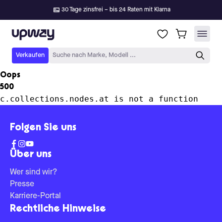
30 Tage zinsfrei – bis 24 Raten mit Klarna
Upway
Verkaufen
Suche nach Marke, Modell ...
Oops
500
c.collections.nodes.at is not a function
Folgen Sie uns
Über uns
Wer sind wir?
Presse
Karriere-Portal
Rechtliche Hinweise