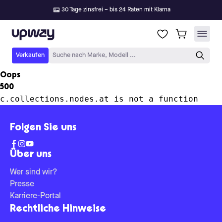
30 Tage zinsfrei – bis 24 Raten mit Klarna
Upway
Verkaufen
Suche nach Marke, Modell ...
Oops
500
c.collections.nodes.at is not a function
Folgen Sie uns
Über uns
Wer sind wir?
Presse
Karriere-Portal
Rechtliche Hinweise