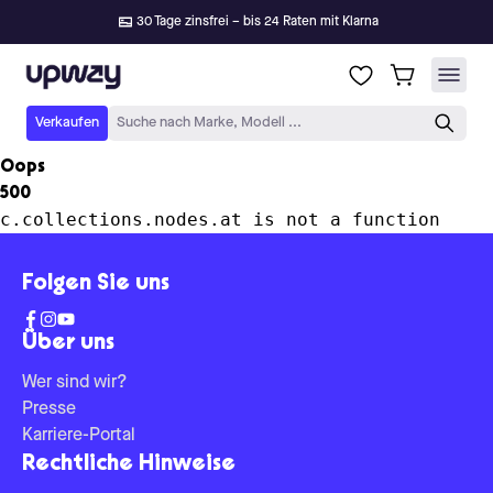
30 Tage zinsfrei – bis 24 Raten mit Klarna
Upway
Verkaufen
Suche nach Marke, Modell ...
Oops
500
c.collections.nodes.at is not a function
Folgen Sie uns
Über uns
Wer sind wir?
Presse
Karriere-Portal
Rechtliche Hinweise