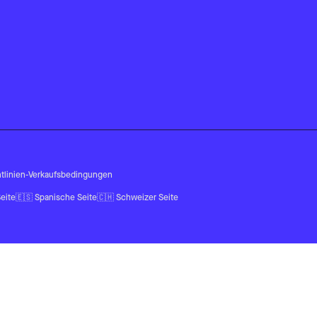
tlinien
-
Verkaufsbedingungen
eite
🇪🇸
Spanische Seite
🇨🇭
Schweizer Seite