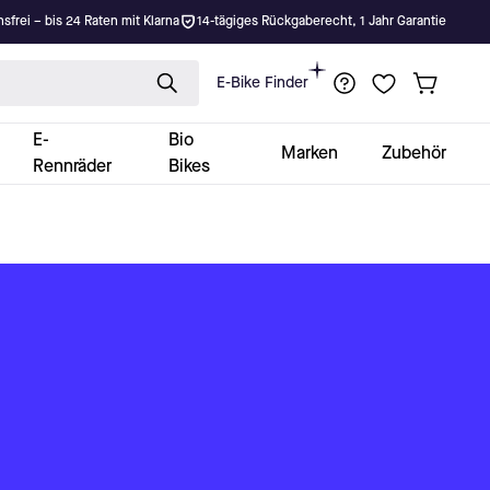
nsfrei – bis 24 Raten mit Klarna
14-tägiges Rückgaberecht, 1 Jahr Garantie
E-Bike Finder
E-
Bio
Marken
Zubehör
Rennräder
Bikes