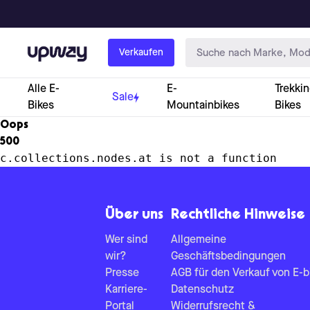
Upway
Verkaufen
Alle E-
E-
Trekkin
Sale
Bikes
Mountainbikes
Bikes
Oops
500
c.collections.nodes.at is not a function
Über uns
Rechtliche Hinweise
Wer sind
Allgemeine
wir?
Geschäftsbedingungen
Presse
AGB für den Verkauf von E-b
Karriere-
Datenschutz
Portal
Widerrufsrecht &