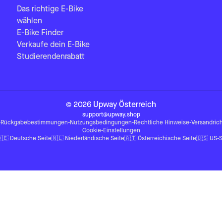
Das richtige E-Bike
wählen
E-Bike Finder
Verkaufe dein E-Bike
Studierendenrabatt
©
2026
Upway
Österreich
support@upway.shop
-
Rückgabebestimmungen
-
Nutzungsbedingungen
-
Rechtliche Hinweise
-
Versandrich
Cookie-Einstellungen
🇪
Deutsche Seite
🇳🇱
Niederländische Seite
🇦🇹
Österreichische Seite
🇺🇸
US-S