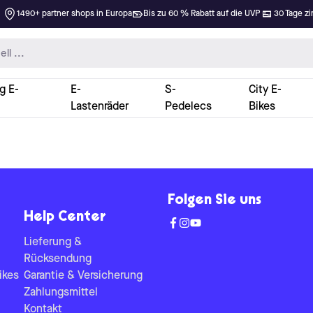
1490+ partner shops in Europa
Bis zu 60 % Rabatt auf die UVP
30 Tage zi
g E-
E-
S-
City E-
Lastenräder
Pedelecs
Bikes
Folgen Sie uns
Help Center
Lieferung &
Rücksendung
ikes
Garantie & Versicherung
Zahlungsmittel
Kontakt