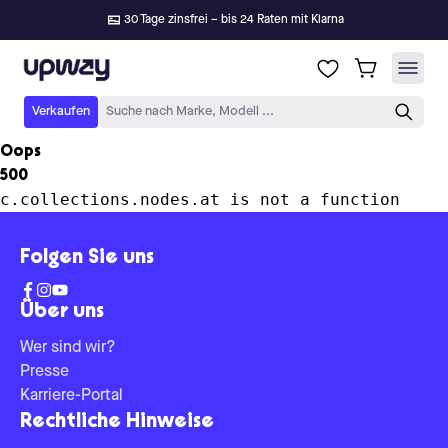
30 Tage zinsfrei – bis 24 Raten mit Klarna
Upway
Verkaufen
Suche nach Marke, Modell ...
Oops
500
c.collections.nodes.at is not a function
Folgen Sie uns
Über uns
Wer sind wir?
Presse
Karriere-Portal
Rechtliche Hinweise