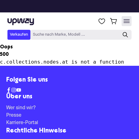
Upway
Verkaufen
Suche nach Marke, Modell ...
Oops
500
c.collections.nodes.at is not a function
Folgen Sie uns
Über uns
Wer sind wir?
Presse
Karriere-Portal
Rechtliche Hinweise