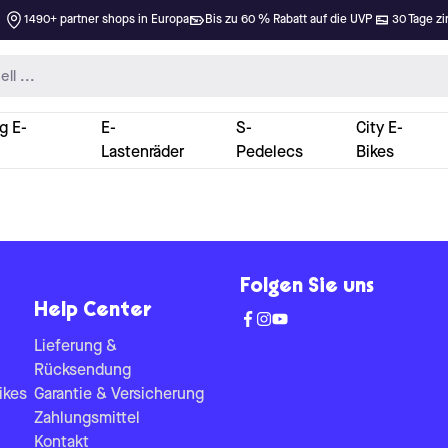
1490+ partner shops in Europa
Bis zu 60 % Rabatt auf die UVP
30 Tage zi
g E-
E-
S-
City E-
Lastenräder
Pedelecs
Bikes
Folgen Sie uns
Help Center
Lieferung &
Rücksendung
ikes
Garantie & Versicherung
Zahlungsmittel
Kontakt