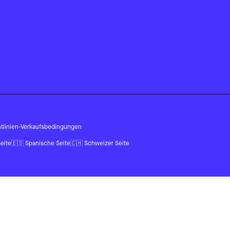
tlinien
-
Verkaufsbedingungen
eite
🇪🇸
Spanische Seite
🇨🇭
Schweizer Seite