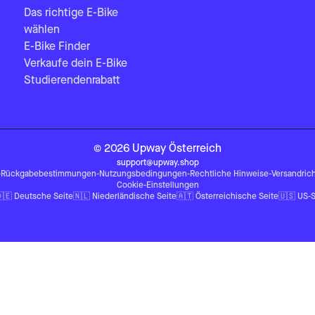
Das richtige E-Bike
wählen
E-Bike Finder
Verkaufe dein E-Bike
Studierendenrabatt
©
2026
Upway
Österreich
support@upway.shop
-
Rückgabebestimmungen
-
Nutzungsbedingungen
-
Rechtliche Hinweise
-
Versandrich
Cookie-Einstellungen
🇪
Deutsche Seite
🇳🇱
Niederländische Seite
🇦🇹
Österreichische Seite
🇺🇸
US-S