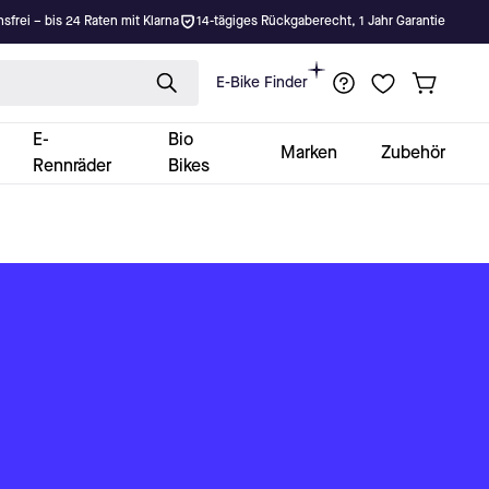
nsfrei – bis 24 Raten mit Klarna
14-tägiges Rückgaberecht, 1 Jahr Garantie
E-Bike Finder
E-
Bio
Marken
Zubehör
Rennräder
Bikes