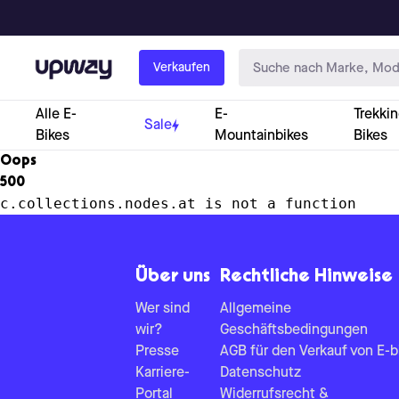
Upway
Verkaufen
Alle E-
E-
Trekkin
Sale
Bikes
Mountainbikes
Bikes
Oops
500
c.collections.nodes.at is not a function
Über uns
Rechtliche Hinweise
Wer sind
Allgemeine
wir?
Geschäftsbedingungen
Presse
AGB für den Verkauf von E-b
Karriere-
Datenschutz
Portal
Widerrufsrecht &