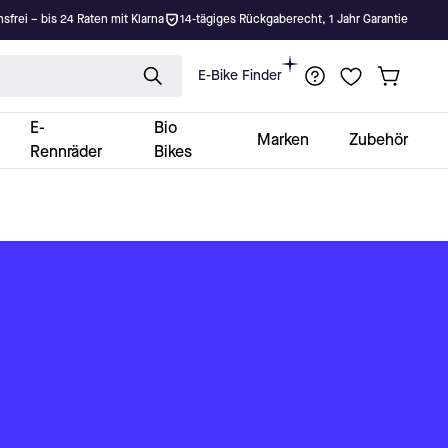
nsfrei – bis 24 Raten mit Klarna
14-tägiges Rückgaberecht, 1 Jahr Garantie
E-Bike Finder
E-
Bio
Marken
Zubehör
Rennräder
Bikes