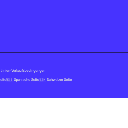
tlinien
-
Verkaufsbedingungen
eite
🇪🇸
Spanische Seite
🇨🇭
Schweizer Seite