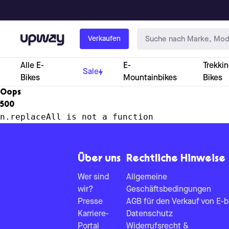
Upway
Verkaufen
Alle E-
E-
Trekkin
Sale
Bikes
Mountainbikes
Bikes
Oops
500
n.replaceAll is not a function
Über uns
Rechtliche Hinweise
Wer sind
Allgemeine
wir?
Geschäftsbedingungen
Presse
AGB für den Verkauf von E-b
Karriere-
Datenschutz
Portal
Widerrufsrecht &