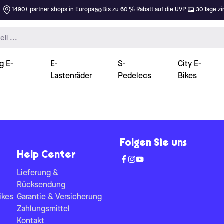
1490+ partner shops in Europa
Bis zu 60 % Rabatt auf die UVP
30 Tage zi
g E-
E-
S-
City E-
Lastenräder
Pedelecs
Bikes
Folgen Sie uns
Help Center
Lieferung &
Rücksendung
ikes
Garantie & Versicherung
Zahlungsmittel
Kontakt