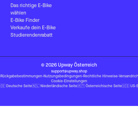
Das richtige E-Bike
wählen
E-Bike Finder
Verkaufe dein E-Bike
Studierendenrabatt
©
2026
Upway
Österreich
support@upway.shop
-
Rückgabebestimmungen
-
Nutzungsbedingungen
-
Rechtliche Hinweise
-
Versandrich
Cookie-Einstellungen
🇪
Deutsche Seite
🇳🇱
Niederländische Seite
🇦🇹
Österreichische Seite
🇺🇸
US-S