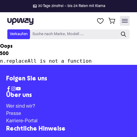
30 Tage zinsfrei – bis 24 Raten mit Klarna
Upway
Verkaufen
Suche nach Marke, Modell ...
Oops
500
n.replaceAll is not a function
Folgen Sie uns
Über uns
Wer sind wir?
Presse
Karriere-Portal
Rechtliche Hinweise