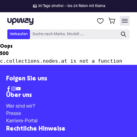
30 Tage zinsfrei – bis 24 Raten mit Klarna
Upway
Verkaufen
Suche nach Marke, Modell ...
Oops
500
c.collections.nodes.at is not a function
Folgen Sie uns
Über uns
Wer sind wir?
Presse
Karriere-Portal
Rechtliche Hinweise