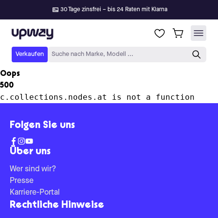
30 Tage zinsfrei – bis 24 Raten mit Klarna
Upway
Verkaufen
Suche nach Marke, Modell ...
Oops
500
c.collections.nodes.at is not a function
Folgen Sie uns
Über uns
Wer sind wir?
Presse
Karriere-Portal
Rechtliche Hinweise