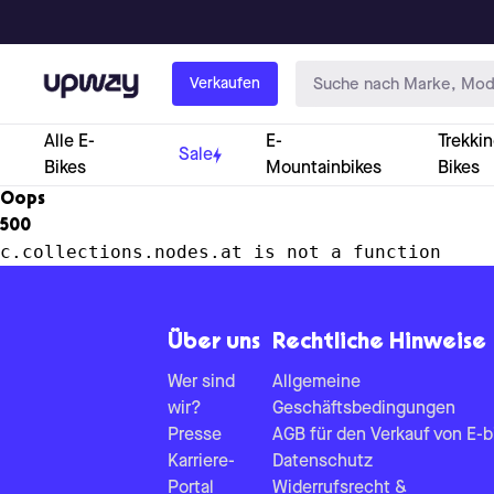
Upway
Verkaufen
Alle E-
E-
Trekkin
Sale
Bikes
Mountainbikes
Bikes
Oops
500
c.collections.nodes.at is not a function
Über uns
Rechtliche Hinweise
Wer sind
Allgemeine
wir?
Geschäftsbedingungen
Presse
AGB für den Verkauf von E-b
Karriere-
Datenschutz
Portal
Widerrufsrecht &