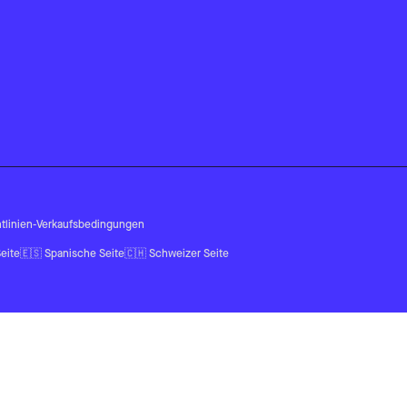
tlinien
-
Verkaufsbedingungen
eite
🇪🇸
Spanische Seite
🇨🇭
Schweizer Seite