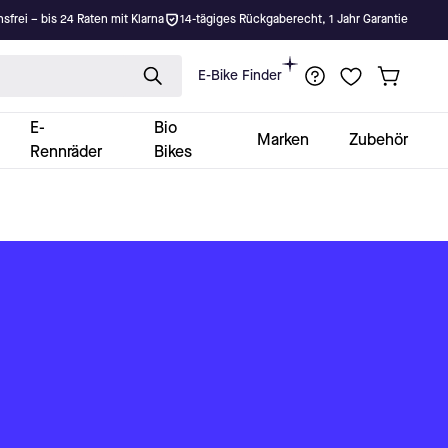
nsfrei – bis 24 Raten mit Klarna
14-tägiges Rückgaberecht, 1 Jahr Garantie
E-Bike Finder
E-
Bio
Marken
Zubehör
Rennräder
Bikes