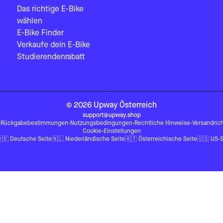
Das richtige E-Bike
wählen
E-Bike Finder
Verkaufe dein E-Bike
Studierendenrabatt
©
2026
Upway
Österreich
support@upway.shop
-
Rückgabebestimmungen
-
Nutzungsbedingungen
-
Rechtliche Hinweise
-
Versandrich
Cookie-Einstellungen
🇪
Deutsche Seite
🇳🇱
Niederländische Seite
🇦🇹
Österreichische Seite
🇺🇸
US-S