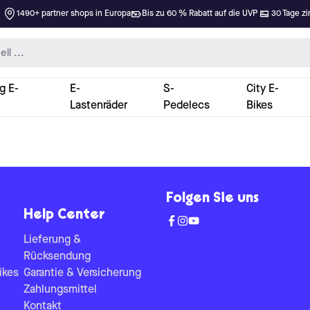
1490+ partner shops in Europa
Bis zu 60 % Rabatt auf die UVP
30 Tage zi
g E-
E-
S-
City E-
Lastenräder
Pedelecs
Bikes
Folgen Sie uns
Help Center
Lieferung &
Rücksendung
ikes
Garantie & Versicherung
Zahlungsmittel
Kontakt