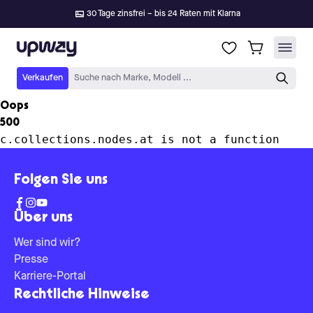
30 Tage zinsfrei – bis 24 Raten mit Klarna
Upway
Verkaufen
Suche nach Marke, Modell ...
Oops
500
c.collections.nodes.at is not a function
Folgen Sie uns
Über uns
Wer sind wir?
Presse
Karriere-Portal
Rechtliche Hinweise