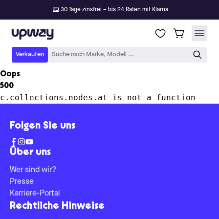
30 Tage zinsfrei – bis 24 Raten mit Klarna
Upway
Verkaufen
Suche nach Marke, Modell ...
Oops
500
c.collections.nodes.at is not a function
Folgen Sie uns
Über uns
Wer sind wir?
Presse
Karriere-Portal
Rechtliche Hinweise