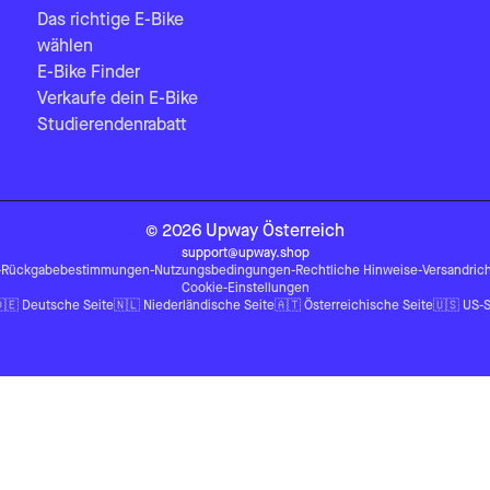
Das richtige E-Bike
wählen
E-Bike Finder
Verkaufe dein E-Bike
Studierendenrabatt
©
2026
Upway
Österreich
support@upway.shop
-
Rückgabebestimmungen
-
Nutzungsbedingungen
-
Rechtliche Hinweise
-
Versandrich
Cookie-Einstellungen
🇪
Deutsche Seite
🇳🇱
Niederländische Seite
🇦🇹
Österreichische Seite
🇺🇸
US-S