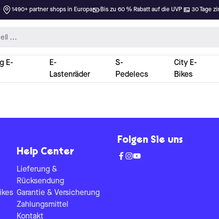
1490+ partner shops in Europa
Bis zu 60 % Rabatt auf die UVP
30 Tage zi
g E-
E-
S-
City E-
Lastenräder
Pedelecs
Bikes
Folgen Sie uns
Help Center
Lieferung &
Rücksendung
ikes
Garantie & Versicherung
Zahlungsmittel
Kontakt