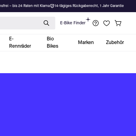
nsfrei – bis 24 Raten mit Klarna
14-tägiges Rückgaberecht, 1 Jahr Garantie
E-Bike Finder
E-
Bio
Marken
Zubehör
Rennräder
Bikes