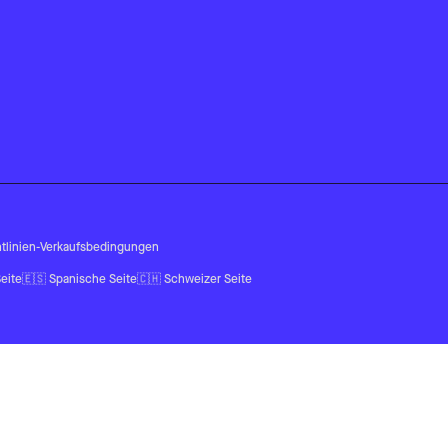
tlinien
-
Verkaufsbedingungen
eite
🇪🇸
Spanische Seite
🇨🇭
Schweizer Seite