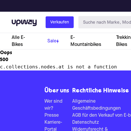
Upway
Verkaufen
Alle E-
E-
Trekkin
Sale
Bikes
Mountainbikes
Bikes
Oops
500
c.collections.nodes.at is not a function
Über uns
Rechtliche Hinweise
Wer sind
Allgemeine
wir?
Geschäftsbedingungen
Presse
AGB für den Verkauf von E-b
Karriere-
Datenschutz
Portal
Widerrufsrecht &