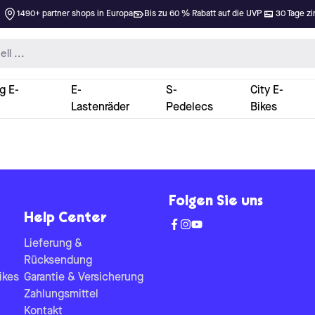
1490+ partner shops in Europa
Bis zu 60 % Rabatt auf die UVP
30 Tage zi
g E-
E-
S-
City E-
Lastenräder
Pedelecs
Bikes
Folgen Sie uns
Help Center
Lieferung &
Rücksendung
ikes
Garantie & Versicherung
Zahlungsmittel
Kontakt