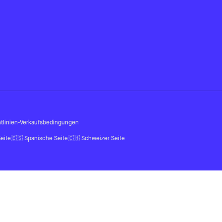
tlinien
-
Verkaufsbedingungen
eite
🇪🇸
Spanische Seite
🇨🇭
Schweizer Seite