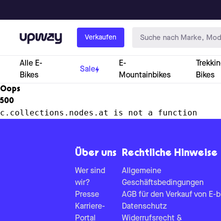
Upway
Verkaufen
Alle E-
E-
Trekkin
Sale
Bikes
Mountainbikes
Bikes
Oops
500
c.collections.nodes.at is not a function
Über uns
Rechtliche Hinweise
Wer sind
Allgemeine
wir?
Geschäftsbedingungen
Presse
AGB für den Verkauf von E-b
Karriere-
Datenschutz
Portal
Widerrufsrecht &