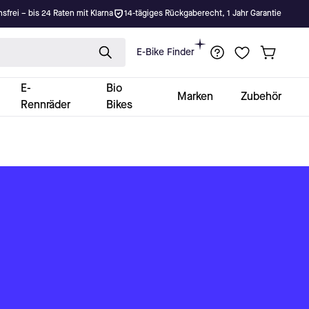
nsfrei – bis 24 Raten mit Klarna
14-tägiges Rückgaberecht, 1 Jahr Garantie
E-Bike Finder
E-
Bio
Marken
Zubehör
Rennräder
Bikes