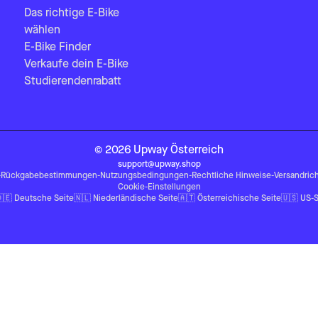
Das richtige E-Bike
wählen
E-Bike Finder
Verkaufe dein E-Bike
Studierendenrabatt
©
2026
Upway
Österreich
support@upway.shop
-
Rückgabebestimmungen
-
Nutzungsbedingungen
-
Rechtliche Hinweise
-
Versandrich
Cookie-Einstellungen
🇪
Deutsche Seite
🇳🇱
Niederländische Seite
🇦🇹
Österreichische Seite
🇺🇸
US-S