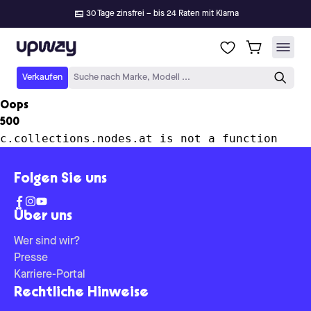
30 Tage zinsfrei – bis 24 Raten mit Klarna
Upway
Verkaufen
Suche nach Marke, Modell ...
Oops
500
c.collections.nodes.at is not a function
Folgen Sie uns
Über uns
Wer sind wir?
Presse
Karriere-Portal
Rechtliche Hinweise