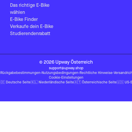
Das richtige E-Bike
wählen
E-Bike Finder
Verkaufe dein E-Bike
Studierendenrabatt
©
2026
Upway
Österreich
support@upway.shop
-
Rückgabebestimmungen
-
Nutzungsbedingungen
-
Rechtliche Hinweise
-
Versandrich
Cookie-Einstellungen
🇪
Deutsche Seite
🇳🇱
Niederländische Seite
🇦🇹
Österreichische Seite
🇺🇸
US-S