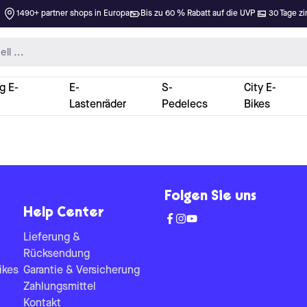
1490+ partner shops in Europa
Bis zu 60 % Rabatt auf die UVP
30 Tage zi
g E-
E-
S-
City E-
Lastenräder
Pedelecs
Bikes
Folgen Sie uns
Help Center
Lieferung &
Rücksendung
ikes
Garantie & Versicherung
Zahlungsmittel
Kontakt