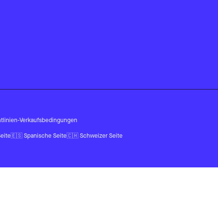
tlinien
-
Verkaufsbedingungen
eite
🇪🇸
Spanische Seite
🇨🇭
Schweizer Seite