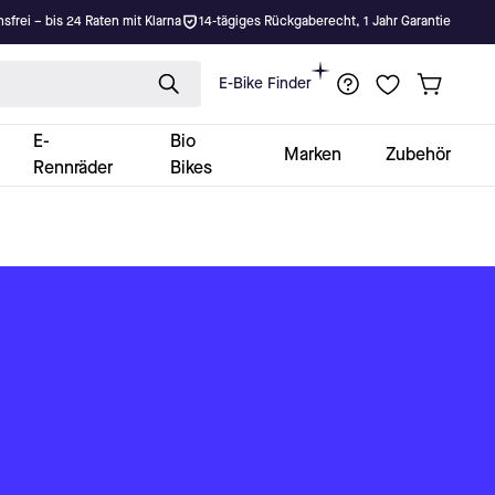
nsfrei – bis 24 Raten mit Klarna
14-tägiges Rückgaberecht, 1 Jahr Garantie
E-Bike Finder
E-
Bio
Marken
Zubehör
Rennräder
Bikes