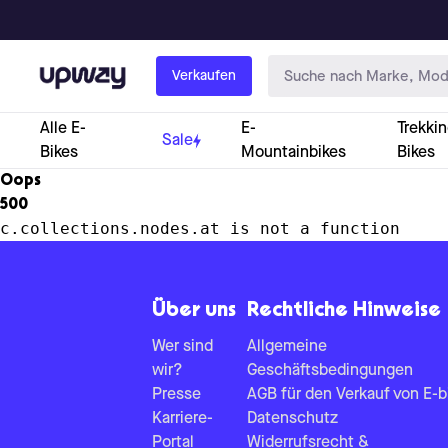
Upway
Verkaufen
Alle E-
E-
Trekkin
Sale
Bikes
Mountainbikes
Bikes
Oops
500
c.collections.nodes.at is not a function
Über uns
Rechtliche Hinweise
Wer sind
Allgemeine
wir?
Geschäftsbedingungen
Presse
AGB für den Verkauf von E-b
Karriere-
Datenschutz
Portal
Widerrufsrecht &