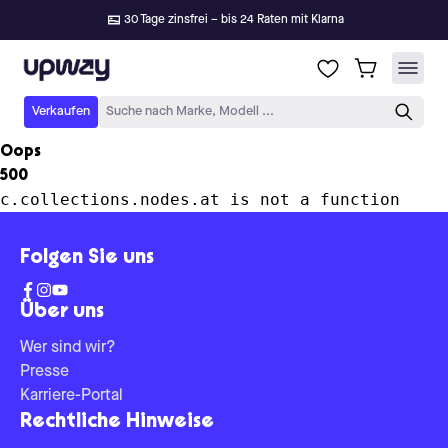
30 Tage zinsfrei – bis 24 Raten mit Klarna
Upway
Verkaufen
Suche nach Marke, Modell ...
Oops
500
c.collections.nodes.at is not a function
Folgen Sie uns
Über uns
Wer sind wir?
Presse
Karriere-Portal
Rechtliche Hinweise