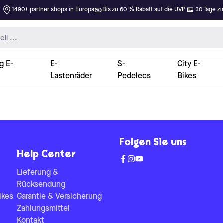
1490+ partner shops in Europa
Bis zu 60 % Rabatt auf die UVP
30 Tage zi
g E-
E-
S-
City E-
Lastenräder
Pedelecs
Bikes
Folgen Sie uns
Help Center
Lieferung &
Rücksendung
ikes
Garantie & Versicherung
Zahlungsmittel
Kontakt