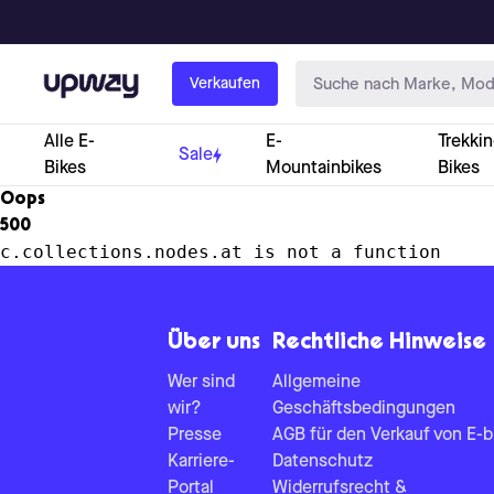
Upway
Verkaufen
Alle E-
E-
Trekkin
Sale
Bikes
Mountainbikes
Bikes
Oops
500
c.collections.nodes.at is not a function
Über uns
Rechtliche Hinweise
Wer sind
Allgemeine
wir?
Geschäftsbedingungen
Presse
AGB für den Verkauf von E-b
Karriere-
Datenschutz
Portal
Widerrufsrecht &