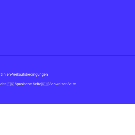
tlinien
-
Verkaufsbedingungen
eite
🇪🇸
Spanische Seite
🇨🇭
Schweizer Seite