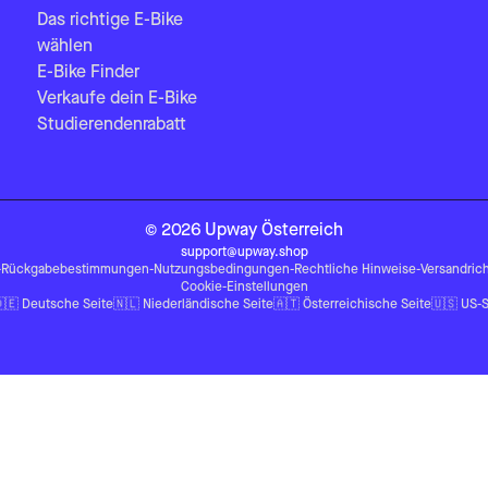
Das richtige E-Bike
wählen
E-Bike Finder
Verkaufe dein E-Bike
Studierendenrabatt
©
2026
Upway
Österreich
support@upway.shop
-
Rückgabebestimmungen
-
Nutzungsbedingungen
-
Rechtliche Hinweise
-
Versandrich
Cookie-Einstellungen
🇪
Deutsche Seite
🇳🇱
Niederländische Seite
🇦🇹
Österreichische Seite
🇺🇸
US-S