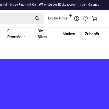
nsfrei – bis 24 Raten mit Klarna
14-tägiges Rückgaberecht, 1 Jahr Garantie
E-Bike Finder
E-
Bio
Marken
Zubehör
Rennräder
Bikes