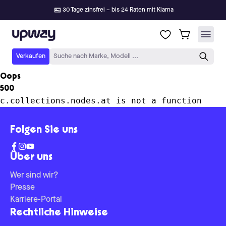
30 Tage zinsfrei – bis 24 Raten mit Klarna
Upway
Verkaufen
Suche nach Marke, Modell ...
Oops
500
c.collections.nodes.at is not a function
Folgen Sie uns
Über uns
Wer sind wir?
Presse
Karriere-Portal
Rechtliche Hinweise