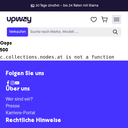
30 Tage zinsfrei – bis 24 Raten mit Klarna
Upway
Verkaufen
Suche nach Marke, Modell ...
Oops
500
c.collections.nodes.at is not a function
Folgen Sie uns
Über uns
Wer sind wir?
Presse
Karriere-Portal
Rechtliche Hinweise