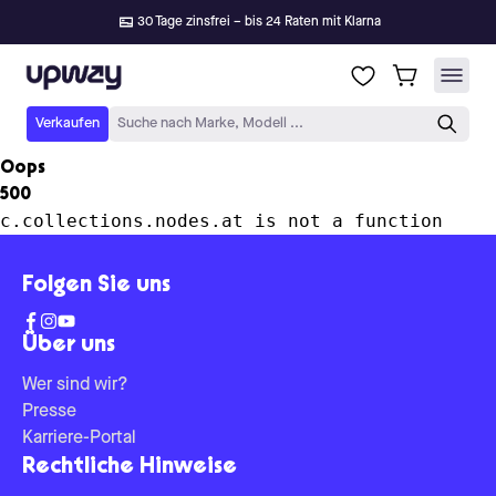
30 Tage zinsfrei – bis 24 Raten mit Klarna
Upway
Verkaufen
Suche nach Marke, Modell ...
Oops
500
c.collections.nodes.at is not a function
Folgen Sie uns
Über uns
Wer sind wir?
Presse
Karriere-Portal
Rechtliche Hinweise