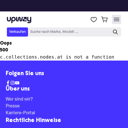
Upway
Verkaufen
Suche nach Marke, Modell ...
Oops
500
c.collections.nodes.at is not a function
Folgen Sie uns
Über uns
Wer sind wir?
Presse
Karriere-Portal
Rechtliche Hinweise