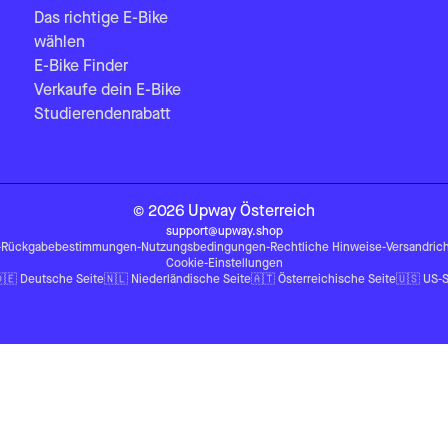
Das richtige E-Bike
wählen
E-Bike Finder
Verkaufe dein E-Bike
Studierendenrabatt
©
2026
Upway
Österreich
support@upway.shop
-
Rückgabebestimmungen
-
Nutzungsbedingungen
-
Rechtliche Hinweise
-
Versandrich
Cookie-Einstellungen
🇪
Deutsche Seite
🇳🇱
Niederländische Seite
🇦🇹
Österreichische Seite
🇺🇸
US-S