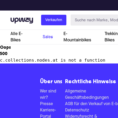
Upway
Verkaufen
Alle E-
E-
Trekkin
Sale
Bikes
Mountainbikes
Bikes
Oops
500
c.collections.nodes.at is not a function
Über uns
Rechtliche Hinweise
Wer sind
Allgemeine
wir?
Geschäftsbedingungen
Presse
AGB für den Verkauf von E-b
Karriere-
Datenschutz
Portal
Widerrufsrecht &