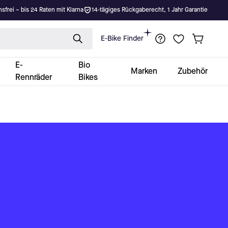
nsfrei – bis 24 Raten mit Klarna
14-tägiges Rückgaberecht, 1 Jahr Garantie
E-Bike Finder
E-
Bio
Marken
Zubehör
Rennräder
Bikes