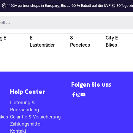
1490+ partner shops in Europa
Bis zu 60 % Rabatt auf die UVP
30 Tage zi
g E-
E-
S-
City E-
Lastenräder
Pedelecs
Bikes
Folgen Sie uns
Help Center
Lieferung &
Rücksendung
ikes
Garantie & Versicherung
Zahlungsmittel
Kontakt