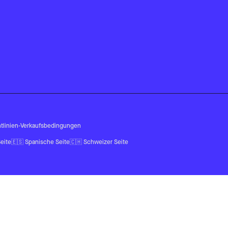
tlinien
-
Verkaufsbedingungen
eite
🇪🇸
Spanische Seite
🇨🇭
Schweizer Seite