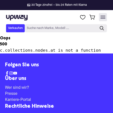
30 Tage zinsfrei – bis 24 Raten mit Klarna
Upway
Verkaufen
Suche nach Marke, Modell ...
Oops
500
c.collections.nodes.at is not a function
Folgen Sie uns
Über uns
Wer sind wir?
Presse
Karriere-Portal
Rechtliche Hinweise