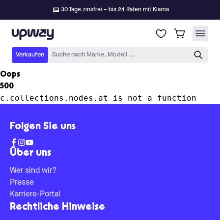
30 Tage zinsfrei – bis 24 Raten mit Klarna
Upway
Verkaufen
Suche nach Marke, Modell ...
Oops
500
c.collections.nodes.at is not a function
Folgen Sie uns
Über uns
Wer sind wir?
Presse
Karriere-Portal
Rechtliche Hinweise