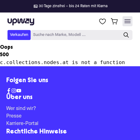
30 Tage zinsfrei – bis 24 Raten mit Klarna
Upway
Verkaufen
Suche nach Marke, Modell ...
Oops
500
c.collections.nodes.at is not a function
Folgen Sie uns
Über uns
Wer sind wir?
Presse
Karriere-Portal
Rechtliche Hinweise