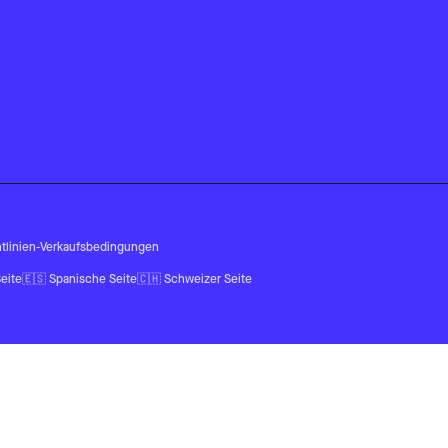
tlinien
-
Verkaufsbedingungen
eite
🇪🇸
Spanische Seite
🇨🇭
Schweizer Seite