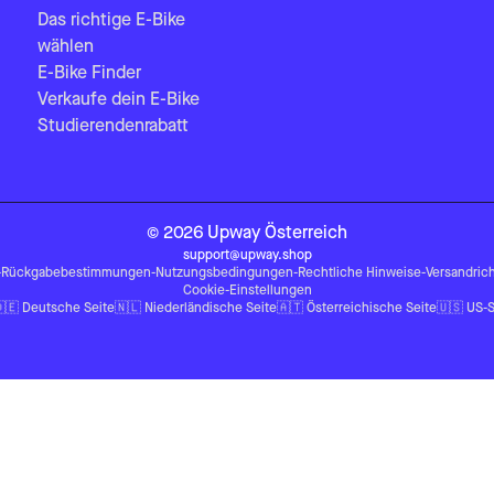
Das richtige E-Bike
wählen
E-Bike Finder
Verkaufe dein E-Bike
Studierendenrabatt
©
2026
Upway
Österreich
support@upway.shop
-
Rückgabebestimmungen
-
Nutzungsbedingungen
-
Rechtliche Hinweise
-
Versandrich
Cookie-Einstellungen
🇪
Deutsche Seite
🇳🇱
Niederländische Seite
🇦🇹
Österreichische Seite
🇺🇸
US-S