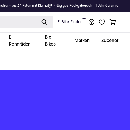
nsfrei – bis 24 Raten mit Klarna
14-tägiges Rückgaberecht, 1 Jahr Garantie
E-Bike Finder
E-
Bio
Marken
Zubehör
Rennräder
Bikes