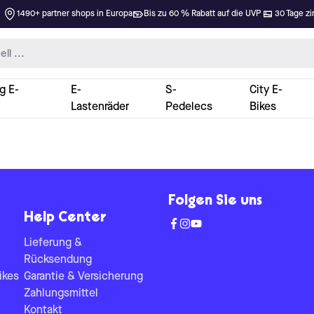
1490+ partner shops in Europa
Bis zu 60 % Rabatt auf die UVP
30 Tage zi
g E-
E-
S-
City E-
Lastenräder
Pedelecs
Bikes
Folgen Sie uns
Help Center
Lieferung &
Rücksendung
ikes
Garantie & Versicherung
Zahlungsmittel
Kontakt